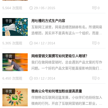
动电商”……。实际上，这些巨头所言都不错，
5,564 次围观
29 / 05 / 2015
0
它们都是移动社交营销的重要…
用吐槽的方式生产内容
干货
互联网江湖里，网易造楼团赫赫有名。所谓网易
造楼团，其实并不是真有这么一个组织，而是网
友自发地在一些新闻里评论，这些评论通常有两
5,305 次围观
04 / 12 / 2014
0
个特点：1、上下连续；2、有很强的…
网络营销文案撰写如何更吸引人眼球？
干货
我们在做网络营销时，总会遇到产品文案的写作
问题。一个好的产品文案可能直接影响到我们最
终产品的营销效果，所以作为一个网络营销人，
6,450 次围观
03 / 12 / 2014
0
我们一定要学会如何去构架一个好的产…
微商公众号如何增加粉丝提高质量
干货
伴随移动互联网迅猛发展，小伙伴们也纷纷加入
微商的行列，开启了互联网营销的第二职业，打