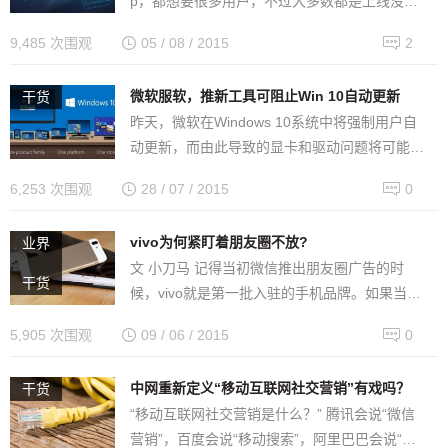
p，都想要很多用户，不过大多数都是上线没多
久，用户还比较少，于是他们就发给我，说让我
9,485 次围观
05 / 08 / 2015
2
看看怎么推广，然后我就安装上看看…
微软服软，推新工具可阻止Win 10自动更新
干货
昨天，微软在Windows 10系统中将强制用户自
动更新，而由此导致的显卡和驱动问题将可能导
致用户的PC崩溃。对于用户的抱怨，微软今日
6,253 次围观
28 / 07 / 2015
0
终于给出了解决方案——推出…
vivo为何紧盯着朋友圈不放?
业界
,
文 小刀马 记得当初微信推出朋友圈广告的时
干货
候，vivo就是第一批入驻的手机品牌。如果当初
还仅仅是尝鲜的话，那么随着微信微商的发展，
5,905 次围观
09 / 06 / 2015
0
朋友圈广告的不断延伸，微信本身…
中网重新定义“移动互联网社交营销”有戏吗？
干货
“移动互联网社交营销是什么？” 腾讯会说“微信
营销”，百度会说“移动搜索”，阿里巴巴会说“移