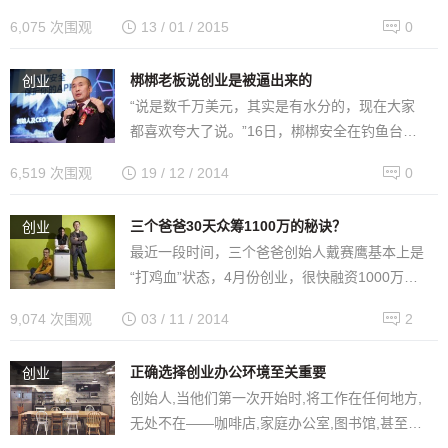
尝到创业甜头的草根来说，那更得卯足了劲，往
6,075 次围观
13 / 01 / 2015
0
上冲业绩，冲用户量才对！但即使如此…
梆梆老板说创业是被逼出来的
创业
“说是数千万美元，其实是有水分的，现在大家
都喜欢夸大了说。”16日，梆梆安全在钓鱼台国
宾馆召开了其融资战略发布会，其创始人阚志刚
6,519 次围观
19 / 12 / 2014
0
在台上说了这句似乎不应该说的话。…
三个爸爸30天众筹1100万的秘诀？
创业
最近一段时间，三个爸爸创始人戴赛鹰基本上是
“打鸡血”状态，4月份创业，很快融资1000万美
元，再后来是30天在京东众筹1100万。戴赛鹰
9,074 次围观
03 / 11 / 2014
2
是微创新的学员，也是以互…
正确选择创业办公环境至关重要
创业
创始人,当他们第一次开始时,将工作在任何地方,
无处不在——咖啡店,家庭办公室,图书馆,甚至公