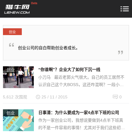
创业
创业公司的自白帮助创业者成长。
“你谁啊”？企业大了如何下沉一线
创业
小刀马 最近老郭火气很大。自己的员工居然不
认识自己这个大BOSS，这还咋混啊？一段小小
的视频传递出什么讯息？单纯地从视频内容来
5,612 次围观
25 / 11 / 2015
0
看，是因为鸿海集团董…
日事清：为什么要成为一家4点半下班的公司
创业
作为一家创业公司，我想说要做到4点半下班真
的不是一件容易的事情！尤其对于我们这些初步