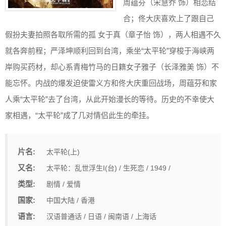
周蕴芬（宋慧乔 饰）相恋结
合；佟大庆喜欢上了跟自己
假扮夫妻拍照各取所需的孤 女于真（章子怡 饰），两人相遇不久
就各奔前程；严泽坤顺利回到台湾，乘坐“太平轮”穿梭于海峡两
岸购买药材，却心系青梅竹马的日籍女子雅子（长泽雅美 饰）不
能忘怀。内战的爆发迫使雷义方和佟大庆重回战场，周蕴芬和家
人乘“太平轮”去了台湾，从此开始漫长的等待。历史的不幸使大
家相遇，“太平轮”成了几对情侣此生的牵挂。
片名:
太平轮(上)
又名:
太平轮：乱世浮生I(台) / 生死恋 / 1949 /
类型:
剧情 / 爱情
国家:
中国大陆 / 香港
语言:
汉语普通话 / 日语 / 闽南语 / 上海话