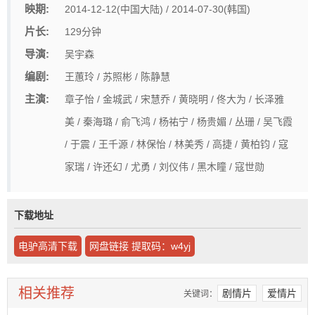
映期:
2014-12-12(中国大陆) / 2014-07-30(韩国)
片长:
129分钟
导演:
吴宇森
编剧:
王蕙玲 / 苏照彬 / 陈静慧
主演:
章子怡 / 金城武 / 宋慧乔 / 黄晓明 / 佟大为 / 长泽雅
美 / 秦海璐 / 俞飞鸿 / 杨祐宁 / 杨贵媚 / 丛珊 / 吴飞霞
/ 于震 / 王千源 / 林保怡 / 林美秀 / 高捷 / 黄柏钧 / 寇
家瑞 / 许还幻 / 尤勇 / 刘仪伟 / 黑木瞳 / 寇世勋
下载地址
电驴高清下载
网盘链接 提取码：w4yj
相关推荐
剧情片
爱情片
关键词：