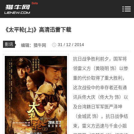
《太平轮(上)》高清迅雷下载
影讯
31 / 12 / 2014
编辑：
猎牛网
抗日战争胜利前夕，国军将
领雷义方（黄晓明 饰）以惨
重的代价取得了重大胜利，
这次战役中的幸存者还有通
讯兵佟大庆（佟大为 饰）以
及台湾籍日军军医严泽坤
（金城武 饰）。抗日战争结
束，雷义方迅速与千金小姐