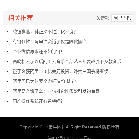
相关推荐
阿里巴巴
关键词：
软银豪赌，孙正义不怕消化不良？
有钱任性：阿里注资锤子仅是隔靴搔痒
企业微信原来还不如钉钉！
高晓松表示以后阿里云音乐全部艺人都要轮流下乡教音乐
饿了么获阿里12.5亿美元投资，外卖三国杀将继续
阿里巴巴为何要全力打造“年货节”
阿里奇袭饿了么：一句排它性条款引发的血案
国产操作系统还有希望吗？
Copyright © 《
猎牛网
》AllRight Reserved 版权所有
津ICP备19009636号-2