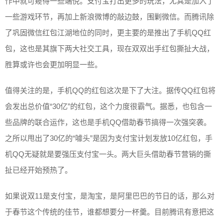
作中就可窥得一些端倪。支付宝打出更多的玩法，尤其是加入了
一些游戏环节，再加上新浪微博的敲边鼓，围剿微信。而腾讯除
了巩固微信红包江湖地位的同时，更主要的是推出了手机QQ红
包，这也是其旗下两大社交工具，现在双双出手红包撕扯大战，
胜算或许也会更加明显一些。
值得关注的是，手机QQ的红包这次是下了大注。据传QQ红包将
会发出总价值“30亿”的红包，这个力度很霸气。据悉，也包含一
些品牌的联合运作，这也是手机QQ借助春节搞得一次强突袭。
之所以甩出了30亿的“噱头”是因为支付宝计划发放10亿红包，手
机QQ无疑就是要强压支付宝一头。两大巨头借助春节营销的撕
扯已经开始预热了。
如果说双11是支付宝，是淘宝，是阿里巴巴的节日的话，那么对
于春节这个传统的佳节，谁都想要分一杯羹。目前腾讯有意把这