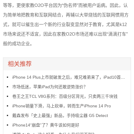
等等，更使家教O2O平台因为“伪名师”而被用户诟病。因此，认
为简单地把教育和互联网结合，再辅以大举烧钱的互联网惯用方
式，就可以催生出一个新的行业裂变显然对于教育，尤其是k12
市场来说还不适宜，因此在家教O2O市场还难以出现“滴滴打车”
般的成功企业。
相关推荐
iPhone 14 Plus上市就破发之后，难兄难弟来了，iPad10首销也破发了
市场低迷，苹果iPad为何还敢逆势涨价？
卷王之王TCL V8G系列：百级分区背光，只卖两三千块钱
iPhone销量下滑，马上砍单，转而生产iPhone 14 Pro
戴森发布「史上最强」新品，手持吸尘器 G5 Detect
iPhone14“崩盘”了？黄牛该如何是好