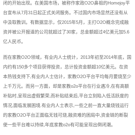
闭的开始出现。在美国市场，被称作家政O2O鼻祖的Homejoy平
台宣布从7月31日起正式关闭服务。不过国内市场显然还没有从
中汲取教训。有数据显示，仅2015年5月，主打O2O概念完成融
资并被公开报道的公司就超过了30家，总金额超过4亿美元加5.6
亿人民币。
而在家教O2O领域，有业内人士统计，2013年初至2014年底，国
内约有150多个项目获得投资，总计投资金额超10亿美元。在资
本热钱支持下,有业内人士估计，家教O2O平台平均每月要烧至少
上千万元。而另一方面，却是家教o2o平台在行业遇冷,在有高额
补贴时,呈现出虚假繁荣,而补贴结束后,平台立刻陷入低活跃度的
情况,面临发展困境.有业内人士表示,一些之前一直大量烧钱运行
的家教O2O平台正面临无钱可烧,融资难的困局中,资金链的断裂
使一些平台难以持续,年底家教o2o有可能呈现出倒闭潮。