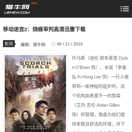
移动迷宫2：烧痕审判高清迅雷下载
影讯
06 / 11 / 2015
编辑：
猎牛网
托马斯（迪伦·欧布莱恩 Dyla
n O’Brien 饰）、米诺（李基
弘 Ki Hong Lee 饰）一行人被
带到一座神秘的庇护所，这
个机构由表里不一的詹森
（艾丹·吉伦 Aidan Gillen
饰）所管理，詹森为他们提
供安稳且舒适的环境，并下