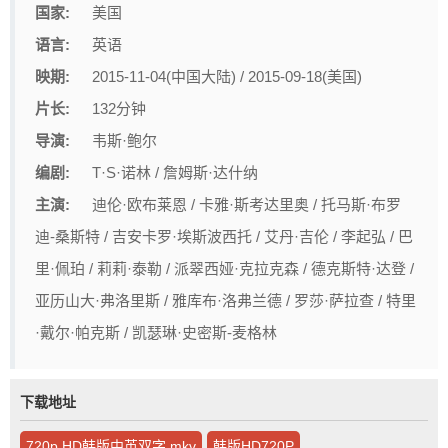
国家:
美国
语言:
英语
映期:
2015-11-04(中国大陆) / 2015-09-18(美国)
片长:
132分钟
导演:
韦斯·鲍尔
编剧:
T·S·诺林 / 詹姆斯·达什纳
主演:
迪伦·欧布莱恩 / 卡雅·斯考达里奥 / 托马斯·布罗
迪-桑斯特 / 吉安卡罗·埃斯波西托 / 艾丹·吉伦 / 李起弘 / 巴
里·佩珀 / 莉莉·泰勒 / 派翠西娅·克拉克森 / 德克斯特·达登 /
亚历山大·弗洛里斯 / 雅库布·洛弗兰德 / 罗莎·萨拉查 / 特里
·戴尔·帕克斯 / 凯瑟琳·史密斯-麦格林
下载地址
720p.HD韩版中英双字.mkv
韩版HD720P