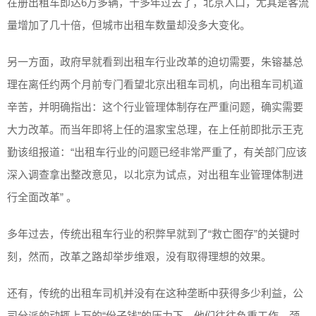
在册出租车即达6万多辆，十多年过去了，北京人口，尤其是客流
量增加了几十倍，但城市出租车数量却没多大变化。
另一方面，政府早就看到出租车行业改革的迫切需要，朱镕基总
理在离任约两个月前专门看望北京出租车司机，向出租车司机道
辛苦，并明确指出：这个行业管理体制存在严重问题，确实需要
大力改革。而当年即将上任的温家宝总理，在上任前即批示王克
勤该组报道：“出租车行业的问题已经非常严重了，有关部门应该
深入调查拿出整改意见，以北京为试点，对出租车业管理体制进
行全面改革” 。
多年过去，传统出租车行业的积弊早就到了“救亡图存”的关键时
刻，然而，改革之路却举步维艰，没有取得理想的效果。
还有，传统的出租车司机并没有在这种垄断中获得多少利益，公
司分派的动辄上万的“份子钱”的压力下，他们往往负重工作，颈