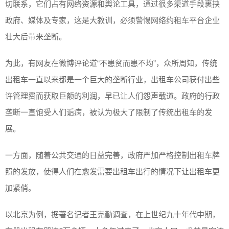
切联系，它们占有网络资源和舆论工具，通过很多渠道手段裹挟
政府、媒体及专家，这是大教训，必须警惕网络约租车平台企业
壮大后带来垄断。
为此，有网友在微博评论道“不患贫而患不均”，众所周知，传统
出租车一直以来都是一个巨大的垄断行业，出租车公司获付出些
许管理费而获取巨额的利润，早已让人们怨声载道。政府的行政
垄断一直饱受人们诟病，被认为极大了限制了传统出租车的发
展。
一方面，随着公共交通的日益完善，政府严加严格控制出租车牌
照的发放，使得人们在愈发需要出租车出行的情况下让出租车更
加紧俏。
以北京为例，据著名记者王克勤调查，在上世纪九十年代中期，