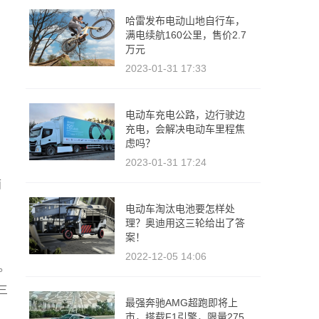
哈雷发布电动山地自行车，
满电续航160公里，售价2.7
万元
2023-01-31 17:33
电动车充电公路，边行驶边
充电，会解决电动车里程焦
虑吗？
2023-01-31 17:24
面
电动车淘汰电池要怎样处
理？奥迪用这三轮给出了答
案！
2022-12-05 14:06
。
三
最强奔驰AMG超跑即将上
市，搭载F1引擎，限量275