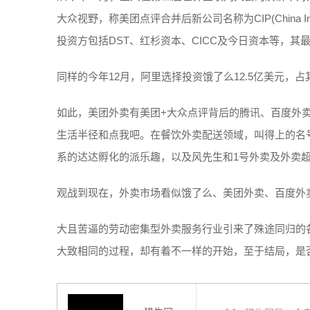
大众视野，称美团点评合并后新公司名称为CIP(China Inter
投资方包括DST、红杉资本、CICC及今日资本等，其
同样的今年12月，阿里选择投资饿了么12.5亿美元，
如此，美团外卖有美团+大众点评背后的腾讯、百度外卖有a
生活半径和点我吧。在餐饮外卖配送领域，叫得上的名
系的达达孵化的派乐趣，以及风先生和1号外卖及外卖
观战到现在，外卖市场看似饿了么、美团外卖、百度外
大且苦逼的劳动密集型外卖服务行业引来了殊途同归的
大致相同的过程，却有着不一样的开始，至于结局，是