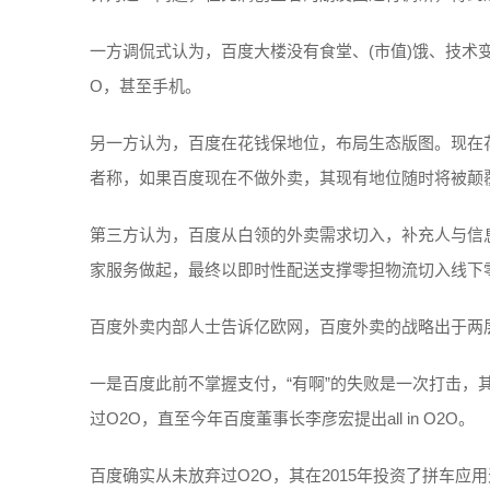
一方调侃式认为，百度大楼没有食堂、(市值)饿、技术
O，甚至手机。
另一方认为，百度在花钱保地位，布局生态版图。现在
者称，如果百度现在不做外卖，其现有地位随时将被颠
第三方认为，百度从白领的外卖需求切入，补充人与信
家服务做起，最终以即时性配送支撑零担物流切入线下
百度外卖内部人士告诉亿欧网，百度外卖的战略出于两
一是百度此前不掌握支付，“有啊”的失败是一次打击
过O2O，直至今年百度董事长李彦宏提出all in O2O。
百度确实从未放弃过O2O，其在2015年投资了拼车