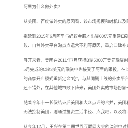
阿里为什么做外卖?
从美团、百度做外卖的原因看，该市场规模和时机以及
拖延到2015年6月阿里与蚂蚁金服才出资60亿元重
败、自营外卖平台淘点点运营不利等原因，重启口碑补
展开来看，美团在2011年7月获得B轮5000万美元融资
5月完成的C轮3美元的融资中也接受了阿里的跟投。在此
的商家开店模式重新定义“吃”，与其同期上线的外卖
还不错外，在其他城市败下阵来，美团外卖的市场份额
随着今年十一长假结束后美团和大众点评的合并，美团
无法控制美团，则通过投资生活半径、点我吧，以及将
从今年12月，王兴在第二届世界互联网大会的演讲中