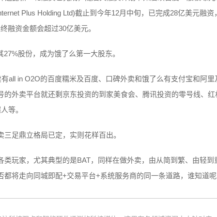
net Plus Holding Ltd)截止到今年12月中旬，已完成28亿美元融资
最终融资金额会超过30亿美元。
占其27%股份，成为饿了么第一大股东。
ll in O2O的百度糯米及百度、口碑外卖和饿了么有支付宝和阿里
号的外卖平台就还剩京东投资的到家美食会、腾讯投资的零号线、红
超人等。
卖三足鼎立格局已定，实则花样百出。
各类玩家，尤其典型的是BAT，同样在做外卖，由从简到繁、由轻到
否都将走向同城即配+交易平台+系统服务商的同一条道路，谁知道呢