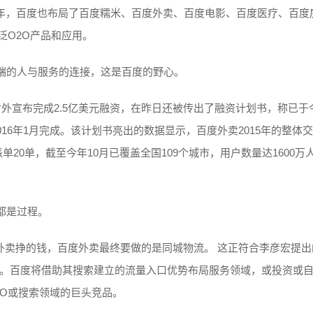
近两年，百度也布局了百度糯米、百度外卖、百度电影、百度医疗、百度
泛O2O产品和应用。
端的人与服务的连接，这是百度的野心。
外宣布完成2.5亿美元融资，在昨日还被传出了融资计划书，称已于
016年1月完成。该计划书亮出的数据显示，百度外卖2015年的整体
单20单，截至今年10月已覆盖全国109个城市，用户数量达1600万
都是过程。
上外卖挣的钱，百度外卖最终要做的是同城物流。 这正符合李彦宏提出
务”。百度将借助其搜索建立的流量入口优势布局服务领域，或投资或
2O或搜索领域的巨头竞品。