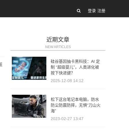
登录
注册
近期文章
NEW ARTICLES
硅谷基因抽卡黑科技：AI 定
茧
制 “超级婴儿”，人类进化被
按下快进键？
2025-12-08 14:12
松下这台笔记本电脑，防水
防尘防震防摔，无惧“刀山火
海”
2023-02-27 13:47