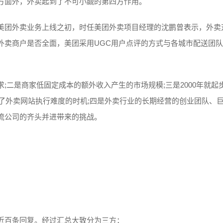
方面外，外卖起到了不可小觑的第四方作用。
美团外卖业务上线之初，时任美团外卖项目经理的沈鹏曾表示，外卖
外卖商户是否全面，美团采用UGC用户点评的方式与各城市配送团
;二是商家低固定成本的额外收入产生的市场规模;三是2000年就起
了外卖网站执行难度的时机;四是外卖行业的长期经营的创业团队、
流公司的齐头并进带来的挑战。
。
近百条回复。经过汇总大致分为三方：