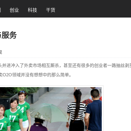
测
创业
科技
干货
与服务
观
齐头并进冲入了外卖市场相互厮杀，甚至还有很多的创业者一路抽丝剥
卖O2O领域并没有想想中的那么简单。