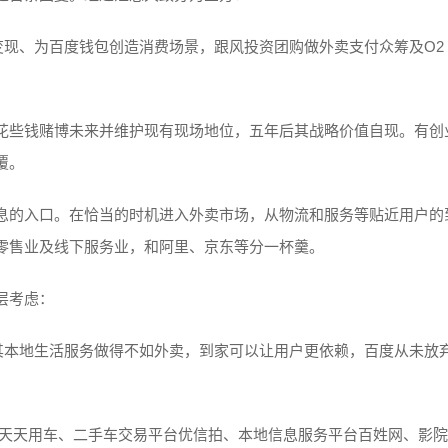
变现、为百度钱包创造消费场景，跟风投资团购做外卖支付众筹及O2
花些钱赌博未来并维护现有现场地位，五年后其战略价值自现。有创
覆。
息的入口。在恰当的时机进入外卖市场，从物流和服务等贴近用户的
零售业及线下服务业，和阿里、京东等分一杯羹。
层考虑：
，其本地生活服务做得不如外卖，到家可以让用户更依赖，百度从未放
应用天天用车、二手车交易平台优信拍、本地信息服务平台百姓网、影