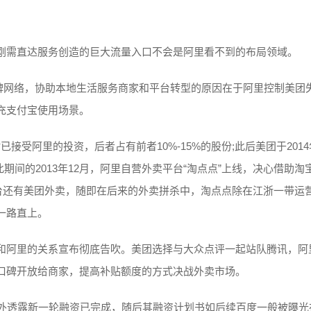
刚需直达服务创造的巨大流量入口不会是阿里看不到的布局领域。
建口碑网络，协助本地生活服务商家和平台转型的原因在于阿里控制美团
充支付宝使用场景。
时已接受阿里的投资，后者占有前者10%-15%的股份;此后美团于2014
期间的2013年12月，阿里自营外卖平台“淘点点”上线，决心借助淘
平台还有美团外卖，随即在后来的外卖拼杀中，淘点点除在江浙一带运
一路直上。
和阿里的关系宣布彻底告吹。美团选择与大众点评一起站队腾讯，阿
口碑开放给商家，提高补贴额度的方式决战外卖市场。
对外透露新一轮融资已完成，随后其融资计划书如后续百度一般被曝光