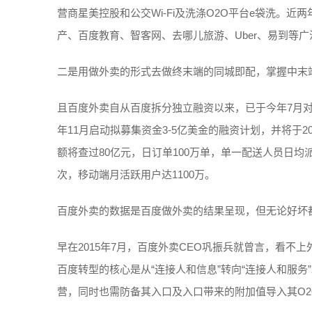
营商星美控股和公交Wi-Fi及洗涤O2O平台e袋洗。
产、百度教育、智客网、去哪儿旅游、Uber、易到等广
二是用做外卖的形式去做终末端的同城即配，掌握中末
且百度外卖自从百度拆分独立融资以来，已于今年7月对
年11月启动拟募集资金3-5亿美金的融资计划，并将于2
额将查过80亿元，日订单100万单，单一配送人员日均派
次，移动端月活跃用户达1100万。
百度外卖的数据是百度做外卖的结果呈现，但无论好坏
早在2015年7月，百度外卖CEO巩振兵就曾言，看不
百度转型的核心是从“连接人和信息”转向“连接人和服
营，同时也需防备其入口及入口带来的附加值导入其O