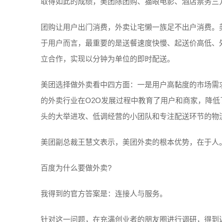
取得如此的成绩，美团除团购、猫眼电影、酒店票务三
团购让用户出门消费，外卖让宅懒一族足不出户消费。
于用户而言，最重要的是送餐速度快慢、起送价高低、
立合作，实现以分钟为单位的即时配送。
美团选择做外卖看中四方面：一是用户高黏度的市场需求
的外卖行业在O2O发展过程中教育了用户和商家，降低
头的大举进攻、低调经营的小团队和专注配送环节的物
美团副总裁王慧文表示，美团外卖的根本优势，在于人
百度为什么要做外卖?
我得到的官方答案是：连接人与服务。
针对这一问题，在充满创业者的朋友圈进行调研，得到