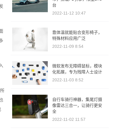
台
发
2022-11-12 10:47
面
靠体温就能贴合变形椅子，
特殊材料应用广泛
多
2022-11-09 8:54
入
微软发布无障碍鼠标，模块
化拓展，专为残障人士设计
2022-11-03 8:52
键所
自行车骑行神器，集尾灯摄
也
像雷达三合一，让骑行更安
已
全
2022-11-02 11:57