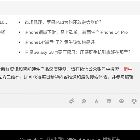
发了
市场低迷，苹果iPad为何还敢逆势涨价？
块钱
iPhone销量下滑，马上砍单，转而生产iPhone 14 Pro
iPhone14“崩盘”了？黄牛该如何是好
三星Galaxy S8也要压感屏：压感屏手机到底好在那里？
TMT行业新鲜资讯和智能硬件产品深度评测，请在微信公众账号中搜索
「猎牛
左方二维码，即可获得每日精华内容推送和最优搜索体验，并参与编辑
Copyright © 《
猎牛网
》AllRight Reserved 版权所有