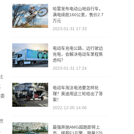
哈雷发布电动山地自行车，
满电续航160公里，售价2.7
万元
2023-01-31 17:33
电动车充电公路，边行驶边
充电，会解决电动车里程焦
虑吗？
2023-01-31 17:24
比
成
电动车淘汰电池要怎样处
理？奥迪用这三轮给出了答
权委
案！
2022-12-05 14:06
然
最强奔驰AMG超跑即将上
，
市，搭载F1引擎，限量275