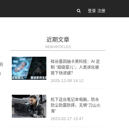
登录
注册
近期文章
NEW ARTICLES
硅谷基因抽卡黑科技：AI 定
刷
制 “超级婴儿”，人类进化被
按下快进键？
市
2025-12-08 14:12
松下这台笔记本电脑，防水
防尘防震防摔，无惧“刀山火
海”
2023-02-27 13:47