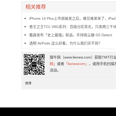
相关推荐
iPhone 14 Plus上市就破发之后，难兄难弟来了，iPad10首销也破
卷王之王TCL V8G系列：百级分区背光，只卖两三千
戴森发布「史上最强」新品，手持吸尘器 G5 Detect
透明 AirPods 这么好看，为什么我们买不到？
猎牛网（www.lienew.com）获取
网」
或者
「lienewcom」
，或用手机扫描
活动。
微博