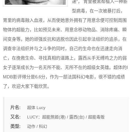
递”， 胃里被黑帮植入一种新
型病毒，在一次被暴打后，
胃里的病毒融入血液，从而使她意外拥有了用意念便可控制周围
物体的超能力，比如预见未来、用意念移动物品、消除疼痛、瞬
间变身等。她的顽强反抗和逃脱也因此引起非法组织的追杀，在
调查非法组织并与之斗争的同时，自己的生命也在迅速走向消
亡，在挽救生命、寻找真相的道路上，露西从手无缚鸡之力的弱
女子逐渐成长为一名无所不能、无所不在的超级女英雄。超体的I
MDB影评得分是6.6分，作为一部法国科幻电影，很不错的成绩
了，欢迎大家下载欣赏。
片名:
超体 Lucy
又名:
LUCY：超能煞姬(港) / 露西(台) / 超能毒贩
类型:
动作 / 科幻