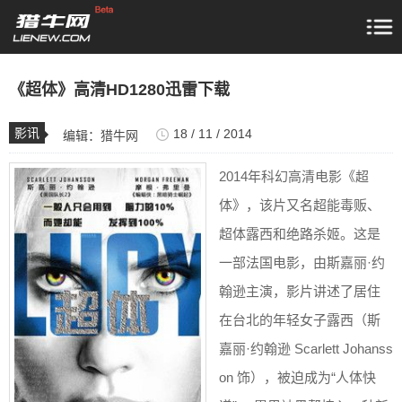
《超体》高清HD1280迅雷下载
影讯
18 / 11 / 2014
编辑：
猎牛网
2014年科幻高清电影《超
体》，该片又名超能毒贩、
超体露西和绝路杀姬。这是
一部法国电影，由斯嘉丽·约
翰逊主演，影片讲述了居住
在台北的年轻女子露西（斯
嘉丽·约翰逊 Scarlett Johanss
on 饰），被迫成为“人体快