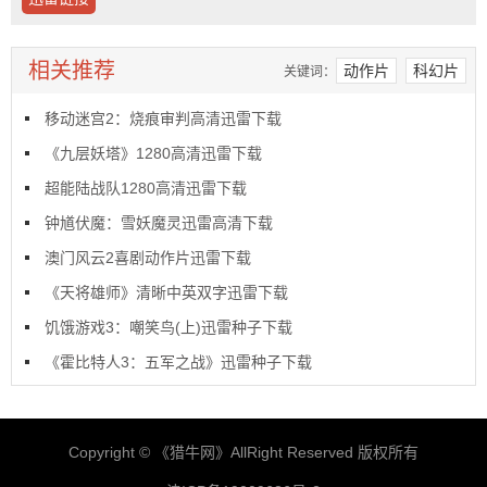
相关推荐
动作片
科幻片
关键词：
移动迷宫2：烧痕审判高清迅雷下载
《九层妖塔》1280高清迅雷下载
超能陆战队1280高清迅雷下载
钟馗伏魔：雪妖魔灵迅雷高清下载
澳门风云2喜剧动作片迅雷下载
《天将雄师》清晰中英双字迅雷下载
饥饿游戏3：嘲笑鸟(上)迅雷种子下载
《霍比特人3：五军之战》迅雷种子下载
Copyright © 《
猎牛网
》AllRight Reserved 版权所有