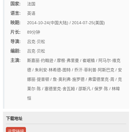
国家:
法国
语言:
英语
映期:
2014-10-24(中国大陆) / 2014-07-25(美国)
片长:
89分钟
导演:
吕克·贝松
编剧:
吕克·贝松
主演:
斯嘉丽·约翰逊 / 摩根·弗里曼 / 崔岷植 / 阿马尔·维克
德 / 朱利安·林希德-图特 / 乔汗·菲利普·阿斯巴克 / 安
娜丽·提普顿 / 詹·奥利弗·施罗德 / 弗雷德里克·周 / 克
莱尔·陈 / 塞德里克·舍瓦姆 / 邵斯凡 / 保罗·陈 / 林暐
恒
下载地址
迅雷链接