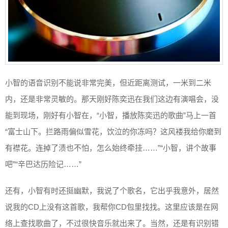
小智的语音识别不能说非常完美，但近距离测试，一米到二米
内，还是非常灵敏的。那天刚好陈奕迅在我们这边有演唱会，没
能到现场，刚好有小智在，“小智，播放陈奕迅的歌曲”马上一首
“富士山下。拦路雨偏似雪花，饮泣的你冻吗？这风褛我给你磨到
有襟花。连掉了渍也不怕，怎么始终牵挂……”“小智，讲个故事
吧”“辛巴达历险记……”
还有，小智有时还挺幽默，我说了个歌名，它出乎我意外，居然
说我的CD上没有这首歌，我帮你CD包里找找。这里应该是在网
络上查找歌曲了，不过很快音乐就出来了。当然，还是有识别错