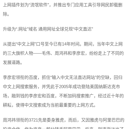
上网插件划为“流氓软件”，并推出专门应用工具引导网民卸载删
除。
升级为“.网址”域名 通用网址全球兑现“中文直达”
从提出“中文上网”口号至今已有14年时间。期间，当年中文上网
的三大旗帜人物——毛伟、周鸿祎和李彦宏，纷纷走上了不同的
发展道路。
李彦宏领衔的百度，抓住“输入中文无法直达网站”的空缺，回归
中文上网搜索服务，并凭此于2005年成功登陆美国纳斯达克市
场，融到钱的李彦宏和百度，不断加码搜索推广，经过近十年的
耕耘，使得中文搜索成为当前最重要的上网方式。
周鸿祎领衔的3721先是委身雅虎，而后，又因雅虎与阿里巴巴的