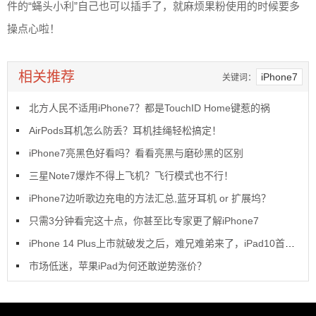
件的“蝇头小利”自己也可以插手了，就麻烦果粉使用的时候要多
操点心啦！
相关推荐
iPhone7
关键词：
北方人民不适用iPhone7？都是TouchID Home键惹的祸
AirPods耳机怎么防丢？耳机挂绳轻松搞定！
iPhone7亮黑色好看吗？看看亮黑与磨砂黑的区别
三星Note7爆炸不得上飞机？飞行模式也不行！
iPhone7边听歌边充电的方法汇总,蓝牙耳机 or 扩展坞？
只需3分钟看完这十点，你甚至比专家更了解iPhone7
iPhone 14 Plus上市就破发之后，难兄难弟来了，iPad10首销也破发了
市场低迷，苹果iPad为何还敢逆势涨价？