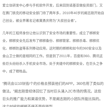
爱立信研发中心参与手机软件开发，后来回到诺基亚做投资部门，又
在赛门铁克的移动安全部门待了两年多，2010年40岁的阚志刚开始自
己创业，被业界著名记者冀勇庆称为“大叔创业者”。
几年的工程师身份让他认识到了安全市场的重要性，成立了梆梆安
全，梆梆安全先后发布了梆梆备份、梆梆管家、梆梆杀毒、梆梆优
化、梆梆防盗等系列移动应用，这时期的梆梆和如今的360安全以及
金山卫士做的是相同的工作。但是到了2011年，百度和360、腾讯这
些巨头纷纷杀入手机安全市场，处于夹缝中的梆梆安全，在巨头之争
中，成了牺牲品。
“腾讯会以10块钱/个的价格去预装他们的APP。360也用了类似的
做法。”阚志刚曾经体回忆了当时巨头涌入2C市场的情况。这些
巨头的推广能力和渠道优势，不是阚志刚的小团队所能比拟的。
这个时候的梆梆不得不面临转型。