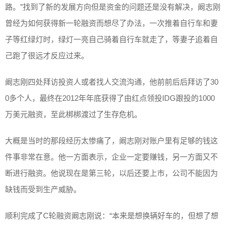
路。”找到了新的发展方向但是资金的问题还是没有解决，阚志刚
曾经为如何获得新一轮融资而想尽了办法，一次推着自行车和妻
子等红绿灯时，绿灯一亮自己骑着自行车就走了，等妻子追着自
己跑了很远才反应过来。
阚志刚四处拜访投资人或者找人交流沟通，他前前后后拜访了30
0多个人，最终在2012年年底获得了由红点领投IDG跟投的1000
万美元融资，至此梆梆渡过了生存危机。
大概是当时的那段经历太惨痛了，阚志刚对账户里有足够的钱这
件事非常在意。他一方面表示，企业一定要赚钱，另一方面又不
断进行融资。他说现在是第三轮，以后还要上市，公司不能因为
缺钱而受到生产威胁。
顺利完成了C轮融资阚志刚说：“本来是想换辆好车的，但想了想