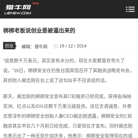
梆梆老板说创业是被逼出来的
创业
19 / 12 / 2014
编辑：
猎牛网
“说是数千万美元，其实是有水分的，现在大家都喜欢夸大了
说。”16日，梆梆安全在钓鱼台国宾馆召开了其融资战略发布会，
其创始人阚志刚在台上说了这句似乎不应该说的话。
那天，阚志刚的梆梆安全宣布其C轮融资已经完成，获得由海纳
亚洲、红点以及IDG达数千万美元级投资。这位言语诚恳、外表
忠厚淳朴的梆梆安全创始人兼CEO阚志刚透露，梆梆安全的C轮
融资其实早在几个月前已经完成，只是现在才宣布。同时阚志刚
也表示出了一种无奈外加庆幸，他表示：梆梆安全取得现在的成