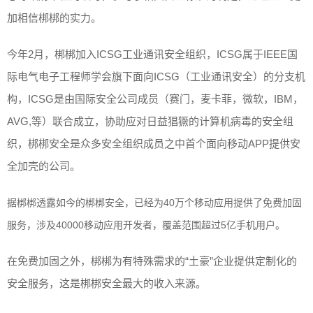
加相信梆梆的实力。
今年2月，梆梆加入ICSG工业通讯安全组织，ICSG属于IEEE国
际电气电子工程师学会旗下面向ICSG（工业通讯安全）的分支机
构，ICSG是由国际安全公司成员（赛门，麦卡菲，微软，IBM，
AVG,等）联合成立，协助应对日益猖獗的计算机病毒的安全组
织，梆梆安全是众多安全组织成员之中首个面向移动APP提供安
全加壳的公司。
据梆梆透露如今的梆梆安全，已经为40万个移动应用提供了免费加固
服务，涉及40000移动应用开发者，覆盖范围超过5亿手机用户。
在免费加固之外，梆梆为有特殊需求的“土豪”企业提供定制化的
安全服务，这是梆梆安全最大的收入来源。