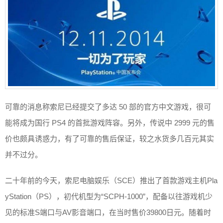
可靠的消息称索尼已经提交了多达 50 部的官方中文游戏，很可
能将成为国行 PS4 的首批游戏阵容。另外，传说中 2999 元的售
价也颇具诱惑力，有了可靠的售后保证，较之水货多几百元其实
并不过分。
二十年前的今天，索尼电脑娱乐（SCE）推出了首款游戏主机Pla
yStation（PS），初代机型为“SCPH-1000”，配备以往游戏机少
见的标准S端口与AV影音端口，在当时售价39800日元。随着时