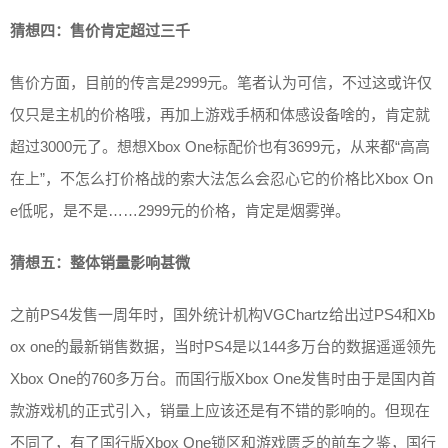
猜想四：售价肯定超过三千
售价方面，目前的传言是2999元。笔者认为可信，不过这或许仅
仅只是主机的价格哦，再加上游戏手柄和体感设备啥的，肯定就
超过3000元了。想想Xbox One标配价也有3699元，从来都“高高
在上”，不怎么打价格战的索大法怎么会忍心它的价格比Xbox On
e低呢，是不是……2999元的价格，肯定是烟雾弹。
猜想五：整体销量影响甚微
之前PS4发售一周年时，国外统计机构VGChartz给出过PS4和Xb
ox one的最新销售数据，当时PS4是以144多万台的数据遥遥领先
Xbox One的760多万台。而国行版Xbox One发售时由于是国内首
款游戏机的正式引入，销量上应该还是有不错的影响的。但现在
不同了，有了国行版Xbox One锁区和游戏匮乏的前车之鉴，国行